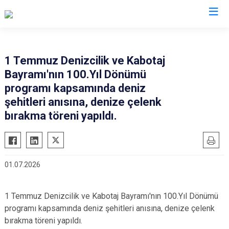
Sakarya
1 Temmuz Denizcilik ve Kabotaj
Bayramı'nın 100.Yıl Dönümü
Akyazı
Pamukova
programı kapsamında deniz
Ferizli
Sapanca
şehitleri anısına, denize çelenk
Geyve
Söğütlü
bırakma töreni yapıldı.
Hendek
Taraklı
Karapürçek
Adapazarı
Karasu
Arifiye
01.07.2026
Kaynarca
Erenler
Kocaali
Serdivan
1 Temmuz Denizcilik ve Kabotaj Bayramı'nın 100.Yıl Dönümü
programı kapsamında deniz şehitleri anısına, denize çelenk
bırakma töreni yapıldı.