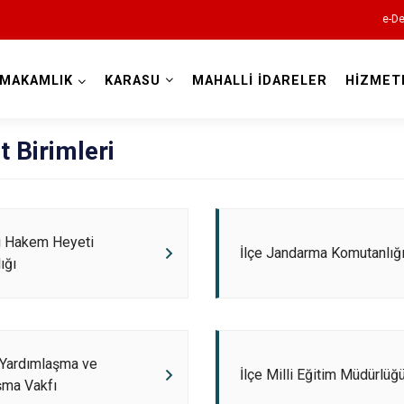
e-De
YMAKAMLIK
KARASU
MAHALLİ İDARELER
HİZMET
Sakarya
 Birimleri
i Hakem Heyeti
İlçe Jandarma Komutanlığ
ığı
Akyazı
Ferizli
Geyve
Hendek
 Yardımlaşma ve
İlçe Milli Eğitim Müdürlüğ
şma Vakfı
Karapürçek