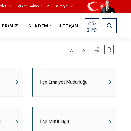
vlet
İçişleri Bakanlığı
Sakarya
LERİMİZ
GÜNDEM
İLETİŞİM
31
°C
ı
İlçe Emniyet Müdürlüğü
Pamukova
Sapanca
Söğütlü
Taraklı
ü
İlçe Müftülüğü
Adapazarı