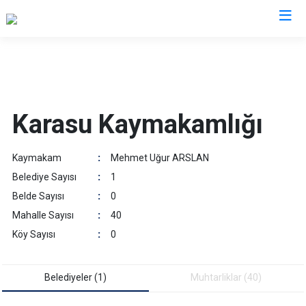
Sakarya
Akyazı
Pamukova
Karasu Kaymakamlığı
Ferizli
Sapanca
Geyve
Söğütlü
Kaymakam
:
Mehmet Uğur ARSLAN
Hendek
Taraklı
Belediye Sayısı
:
1
Karapürçek
Adapazarı
Belde Sayısı
:
0
Karasu
Arifiye
Mahalle Sayısı
:
40
Kaynarca
Erenler
Köy Sayısı
:
0
Kocaali
Serdivan
Belediyeler (1)
Muhtarliklar (40)