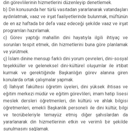
din görevlilerinin hizmetlerini düzenleyip denetlemek.
b) Din konusunda her türlü vasıtadan yararlanarak vatandaşları
aydınlatmak, vaaz ve irşat faaliyetlerinde bulunmak, müftünün
de en az haftada bir defa vaaz edeceği şekilde vaaz ve irşat
programları hazırlamak.
c) Görev yaptığı mahallin dini hayatıyla ilgili ihtiyaç ve
sorunları tespit etmek, din hizmetlerini buna göre planlamak
ve yürütmek.
ç) İslam dinine mensup farklı dini yorum çevreleri, dini-sosyal
teşekküller ve geleneksel dini-kültürel oluşumlar ile irtibat
kurmak ve gerektiğinde Başkanlığın görev alanına giren
konularda ortak çalışmalar yapmak.
d) İlahiyat fakültesi öğretim üyeleri, dini yüksek ihtisas ve
eğitim merkezi müdür ve eğitim görevlileri, imam hatip lisesi
meslek dersleri öğretmenleri, din kültürü ve ahlak bilgisi
öğretmenleri, emekli Başkanlık personeli ile dini kültür, bilgi
ve tecrübeleriyle temayüz etmiş diğer şahıslardan da
yararlanarak din hizmetlerinin etkin ve verimli bir şekilde
sunulmasını sağlamak.