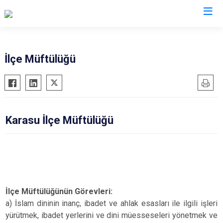
Sakarya
İlçe Müftülüğü
Akyazı
Pamukova
Ferizli
Sapanca
Geyve
Söğütlü
Karasu İlçe Müftülüğü
Hendek
Taraklı
Karapürçek
Adapazarı
Karasu
Arifiye
Kaynarca
Erenler
Kocaali
Serdivan
İlçe Müftülüğünün Görevleri:
a) İslam dininin inanç, ibadet ve ahlak esasları ile ilgili işleri
yürütmek, ibadet yerlerini ve dini müesseseleri yönetmek ve