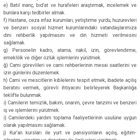
e) Batıl inanç, bid’at ve hurafeleri araştırmak, incelemek ve
bunlara karşı tedbirler almak.
f) Hastane, ceza infaz kurumları, yetiştirme yurdu, huzurevleri
ve benzeri sosyal hizmet kurumlarındaki vatandaşlarımıza
dini rehberlik yapılmasını ve din hizmeti verilmesini
sağlamak.
g) Personelin kadro, atama, nakil, izin, görevlendirme,
emeklilik ve diğer özlük işlemlerini yürütmek.
ğ) Cami görevlileri ve cami rehberlerinin mesai saatlerini ve
izin günlerini düzenlemek.
h) Cami ve mescitlerin kıblelerini tespit etmek, ibadete açılış
beratını vermek, görevli ihtiyacını belirleyerek Başkanlığa
teklifte bulunmak.
ı) Camilerin temizlik, bakım, onarım, çevre tanzimi ve benzeri
iş ve işlemlerini yürütmek.
i) Camilerdeki yardım toplama faaliyetlerinin usulüne uygun
olarak yapılmasını sağlamak.
j) Kur’an kursları ile yurt ve pansiyonların açılış, eğitim-