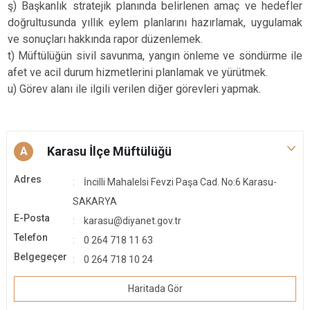
ş) Başkanlık stratejik planında belirlenen amaç ve hedefler
doğrultusunda yıllık eylem planlarını hazırlamak, uygulamak
ve sonuçları hakkında rapor düzenlemek.
t) Müftülüğün sivil savunma, yangın önleme ve söndürme ile
afet ve acil durum hizmetlerini planlamak ve yürütmek.
u) Görev alanı ile ilgili verilen diğer görevleri yapmak.
Karasu İlçe Müftülüğü
A
Adres
İncilli Mahalelsi Fevzi Paşa Cad. No:6 Karasu-
SAKARYA
E-Posta
karasu@diyanet.gov.tr
Telefon
0 264 718 11 63
Belgegeçer
0 264 718 10 24
Haritada Gör