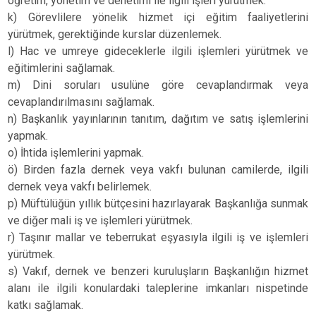
öğretim, yönetim ve denetimi ile ilgili işleri yürütmek.
k) Görevlilere yönelik hizmet içi eğitim faaliyetlerini
yürütmek, gerektiğinde kurslar düzenlemek.
l) Hac ve umreye gideceklerle ilgili işlemleri yürütmek ve
eğitimlerini sağlamak.
m) Dini soruları usulüne göre cevaplandırmak veya
cevaplandırılmasını sağlamak.
n) Başkanlık yayınlarının tanıtım, dağıtım ve satış işlemlerini
yapmak.
o) İhtida işlemlerini yapmak.
ö) Birden fazla dernek veya vakfı bulunan camilerde, ilgili
dernek veya vakfı belirlemek.
p) Müftülüğün yıllık bütçesini hazırlayarak Başkanlığa sunmak
ve diğer mali iş ve işlemleri yürütmek.
r) Taşınır mallar ve teberrukat eşyasıyla ilgili iş ve işlemleri
yürütmek.
s) Vakıf, dernek ve benzeri kuruluşların Başkanlığın hizmet
alanı ile ilgili konulardaki taleplerine imkanları nispetinde
katkı sağlamak.