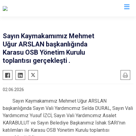
Sakarya
Sayın Kaymakamımız Mehmet
Uğur ARSLAN başkanlığında
Akyazı
Pamukova
Karasu OSB Yönetim Kurulu
Ferizli
Sapanca
toplantısı gerçekleşti .
Geyve
Söğütlü
Hendek
Taraklı
Karapürçek
Adapazarı
02.06.2026
Karasu
Arifiye
Sayın Kaymakamımız Mehmet Uğur ARSLAN
Kaynarca
Erenler
başkanlığında Sayın Vali Yardımcımız Selda DURAL, Sayın Vali
Kocaali
Serdivan
Yardımcımız Yusuf İZCİ, Sayın Vali Yardımcımız Asalet
KARABULUT ve Sayın Belediye Başkanımız İshak SARI'nın
katılımları ile Karasu OSB Yönetim Kurulu toplantısı