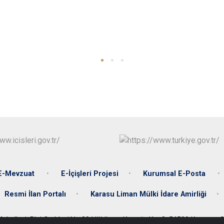
E-Mevzuat
E-İçişleri Projesi
Kurumsal E-Posta
Resmi İlan Portalı
Karasu Liman Mülki İdare Amirliği
i Mahallesi, Plaj Caddesi,No:39 Hükümet Konağı, Kat:3, 54500 Karasu - 