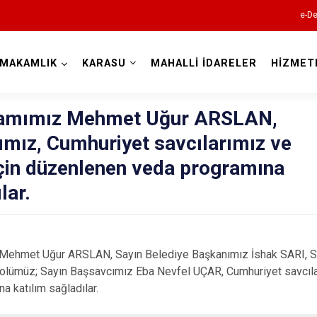
e-De
YMAKAMLIK
KARASU
MAHALLİ İDARELER
HİZMET
Sakarya
amımız Mehmet Uğur ARSLAN,
ımız, Cumhuriyet savcılarımız ve
için düzenlenen veda programına
lar.
Akyazı
Ferizli
t Uğur ARSLAN, Sayın Belediye Başkanımız İshak SARI, Sayı
Geyve
lümüz; Sayın Başsavcımız Eba Nevfel UÇAR, Cumhuriyet savcılar
Hendek
 katılım sağladılar.
Karapürçek