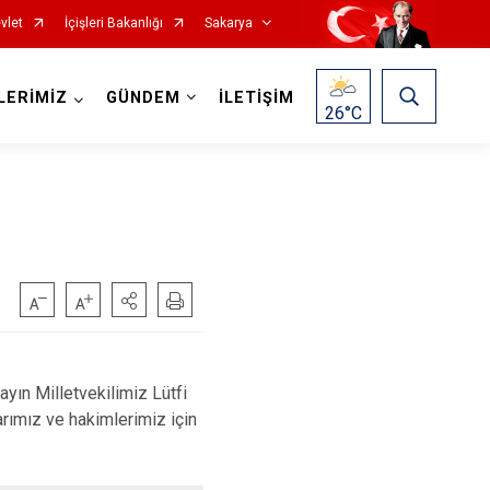
vlet
İçişleri Bakanlığı
Sakarya
LERİMİZ
GÜNDEM
İLETİŞİM
26
°C
Pamukova
Sapanca
n Milletvekilimiz Lütfi
Söğütlü
ımız ve hakimlerimiz için
Taraklı
Adapazarı