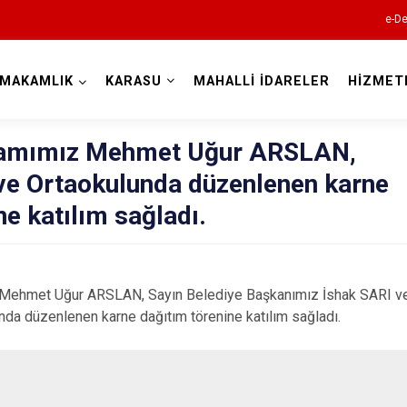
e-De
YMAKAMLIK
KARASU
MAHALLİ İDARELER
HİZMET
Sakarya
amımız Mehmet Uğur ARSLAN,
 ve Ortaokulunda düzenlenen karne
ne katılım sağladı.
Akyazı
et Uğur ARSLAN, Sayın Belediye Başkanımız İshak SARI ve 
Ferizli
unda düzenlenen karne dağıtım törenine katılım sağladı.
Geyve
Hendek
Karapürçek