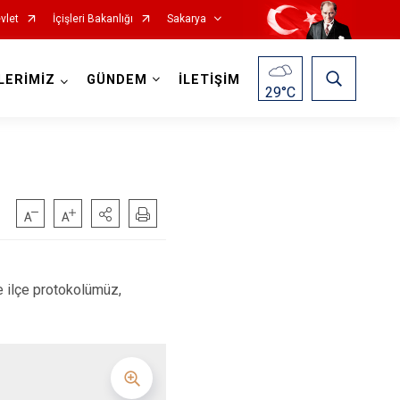
vlet
İçişleri Bakanlığı
Sakarya
LERİMİZ
GÜNDEM
İLETİŞİM
29
°C
Pamukova
ilçe protokolümüz,
Sapanca
Söğütlü
Taraklı
Adapazarı