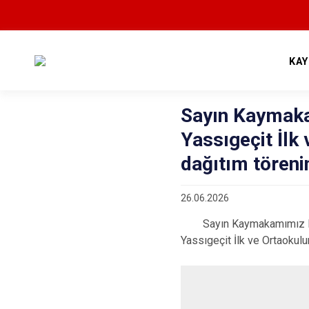
KA
Sayın Kaymak
Yassıgeçit İlk
dağıtım töreni
26.06.2026
Sayın Kaymakamımız Mehm
Yassıgeçit İlk ve Ortaokul