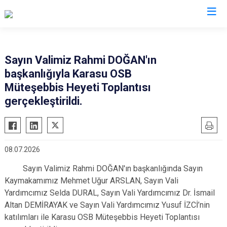
Sakarya
Sayın Valimiz Rahmi DOĞAN'ın
başkanlığıyla Karasu OSB
Akyazı
Pamukova
Müteşebbis Heyeti Toplantısı
Ferizli
Sapanca
gerçekleştirildi.
Geyve
Söğütlü
Hendek
Taraklı
Karapürçek
Adapazarı
08.07.2026
Karasu
Arifiye
Sayın Valimiz Rahmi DOĞAN'ın başkanlığında Sayın
Kaynarca
Erenler
Kaymakamımız Mehmet Uğur ARSLAN, Sayın Vali
Kocaali
Serdivan
Yardımcımız Selda DURAL, Sayın Vali Yardımcımız Dr. İsmail
Altan DEMİRAYAK ve Sayın Vali Yardımcımız Yusuf İZCİ’nin
katılımları ile Karasu OSB Müteşebbis Heyeti Toplantısı